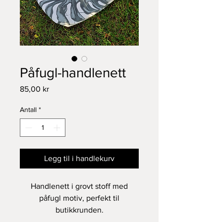
Påfugl-handlenett
Pris
85,00 kr
Antall
*
Legg til i handlekurv
Handlenett i grovt stoff med
påfugl motiv, perfekt til
butikkrunden.