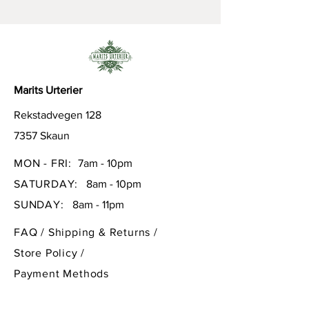
hjertestyrkende og
hormonregulerende. kan brukes
mot en rekke andre sykdommer
også, som dårlig fordøyelse,
hepatitt C og nyrestein + en hel
Marits Urterier
rekke andre lidelser
Rekstadvegen 128
7357 Skaun
MON - FRI:
7am - 10pm
SATURDAY:
8am - 10pm
SUNDAY:
8am - 11pm
FAQ /
Shipping & Returns /
Store Policy
/
Payment Methods