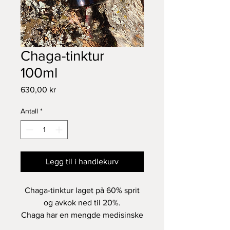
Chaga-tinktur
100ml
Pris
630,00 kr
Antall
*
Legg til i handlekurv
Chaga-tinktur laget på 60% sprit
og avkok ned til 20%.
Chaga har en mengde medisinske
egenskaper bl er den