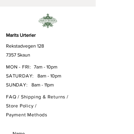
spormineraler, bla. selen. A,B,C,
D, E, F, G -vitaminer, proteiner og
essensielle fettsyrer. Hjelper
kroppen å kvitte seg med
tungmetaller.
Marits Urterier
Rekstadvegen 128
7357 Skaun
MON - FRI:
7am - 10pm
SATURDAY:
8am - 10pm
SUNDAY:
8am - 11pm
FAQ /
Shipping & Returns /
Store Policy
/
Payment Methods