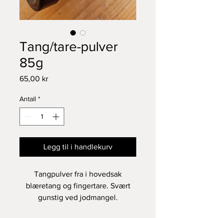
Tang/tare-pulver
85g
Pris
65,00 kr
Antall
*
Legg til i handlekurv
Tangpulver fra i hovedsak
blæretang og fingertare. Svært
gunstig ved jodmangel.
Inneholder en rekke